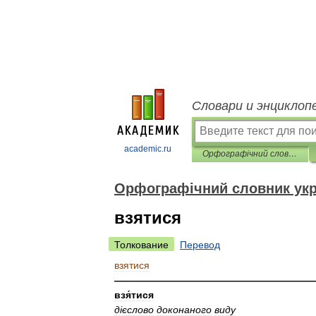
Словари и энциклоп
academic.ru
Орфографічний словник української мови
Орфографічний словник укр
взятися
Толкование
Перевод
взятися
————————————————————
взя́тися
д
і
єслово
доконаного
виду