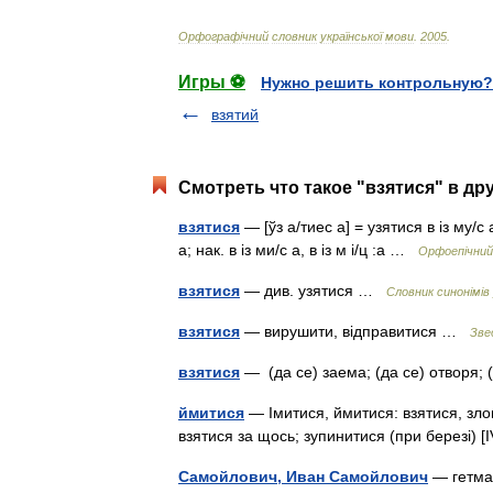
Орфограф
і
чний
словник
української
мови
.
2005
.
Игры ⚽
Нужно решить контрольную?
взятий
Смотреть что такое "взятися" в др
взятися
— [ўз а/тиес а] = узятися в із му/с а,
а; нак. в із ми/с а, в із м і/ц :а …
Орфоепічний 
взятися
— див. узятися …
Словник синонімів 
взятися
— вирушити, відправитися …
Зве
взятися
— (да се) заема; (да се) отворя
ймитися
— Імитися, ймитися: взятися, злов
взятися за щось; зупинитися (при березі) 
Самойлович, Иван Самойлович
— гетман