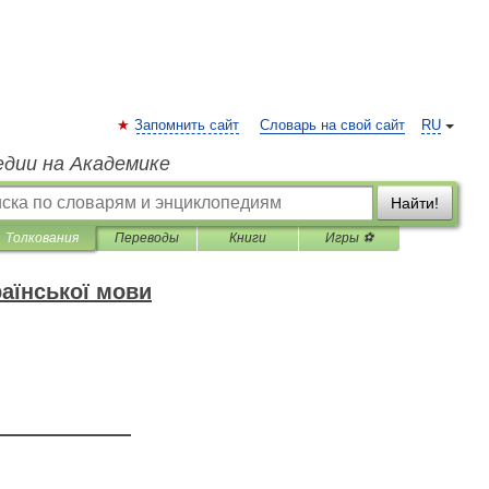
Запомнить сайт
Словарь на свой сайт
RU
едии на Академике
Найти!
Толкования
Переводы
Книги
Игры ⚽
аїнської мови
—————————