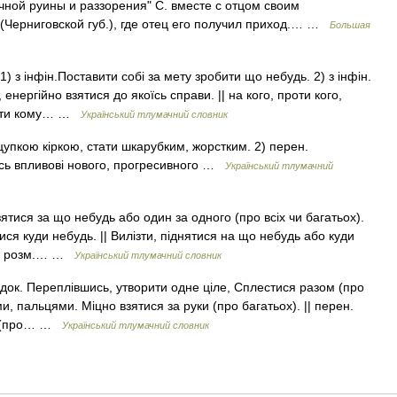
чной руины и раззорения" С. вместе с отцом своим
(Черниговской губ.), где отец его получил приход.… …
Большая
1) з інфін.Поставити собі за мету зробити що небудь. 2) з інфін.
енергійно взятися до якоїсь справи. || на кого, проти кого,
одити кому… …
Український тлумачний словник
цупкою кіркою, стати шкарубким, жорстким. 2) перен.
ись впливові нового, прогресивного …
Український тлумачний
ятися за що небудь або один за одного (про всіх чи багатьох).
тися куди небудь. || Вилізти, піднятися на що небудь або куди
чим, розм.… …
Український тлумачний словник
 док. Переплівшись, утворити одне ціле, Сплестися разом (про
ами, пальцями. Міцно взятися за руки (про багатьох). || перен.
яву (про… …
Український тлумачний словник