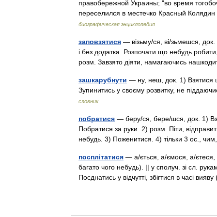
правобережной Украины; "во время тогобо
переселился в местечко Красный Колядин 
биографическая энциклопедия
заповзятися
— візьму/ся, ві/зьмешся, док. 
і без додатка. Розпочати що небудь робити, 
розм. Завзято діяти, намагаючись нашк
зашкарубнути
— ну, неш, док. 1) Взятися 
Зупинитись у своєму розвитку, не піддаюч
словник
побратися
— беру/ся, бере/шся, док. 1) Вз
Побратися за руки. 2) розм. Піти, відправи
небудь. 3) Поженитися. 4) тільки 3 ос., 
посплітатися
— а/ється, а/ємося, а/єтеся,
багато чого небудь). || у сполуч. зі сл. рук
Поєднатись у відчутті, збігтися в часі ви