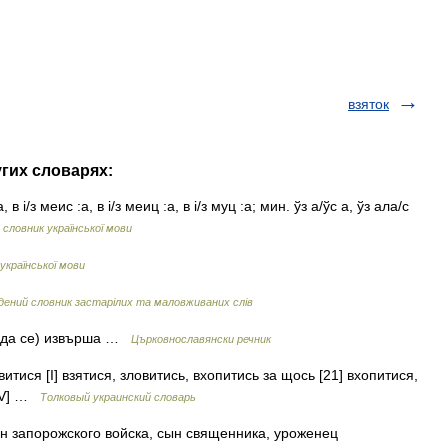
взяток
угих словарях:
 в і/з меис :а, в і/з меиц :а, в і/з муц :а; мин. ўз а/ўс а, ўз ала/с
словник української мови
української мови
дений словник застарілих та маловживаних слів
; (да се) извърша …
Църковнославянски речник
итися [I] взятися, зловитись, вхопитись за щось [21] вхопитися,
[IV] …
Толковый украинский словарь
 запорожского войска, сын священника, уроженец